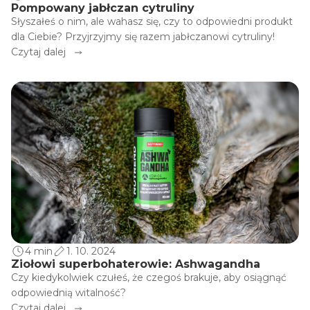
Pompowany jabłczan cytruliny
Słyszałeś o nim, ale wahasz się, czy to odpowiedni produkt
dla Ciebie? Przyjrzyjmy się razem jabłczanowi cytruliny!
Czytaj dalej
4 min
1. 10. 2024
Ziołowi superbohaterowie: Ashwagandha
Czy kiedykolwiek czułeś, że czegoś brakuje, aby osiągnąć
odpowiednią witalność?
Czytaj dalej