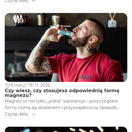
Jednak współczesny styl życia często zaburza tę harmonię.
Czytaj dalej
Niedobór snu, stres, przeciążona wątroba przez leki, alkohol
czy niewłaściwą dietę. Nic dziwnego, że stajemy się
rozdrażnieni, pozbawieni energii i dobrego nastroju. Dobra
wiadomość jest taka, że równowagę można stosunkowo
szybko odzyskać, jeśli zdecydujemy się coś z tym zrobić.
9 min
19. 11. 2025
Czy wiesz, czy stosujesz odpowiednią formę
magnezu?
Magnez to nie tylko „jedna” substancja – poszczególne
formy różnią się działaniem i przyswajalnością. Sprawdź,
która opcja będzie dla Ciebie najlepsza.
Czytaj dalej