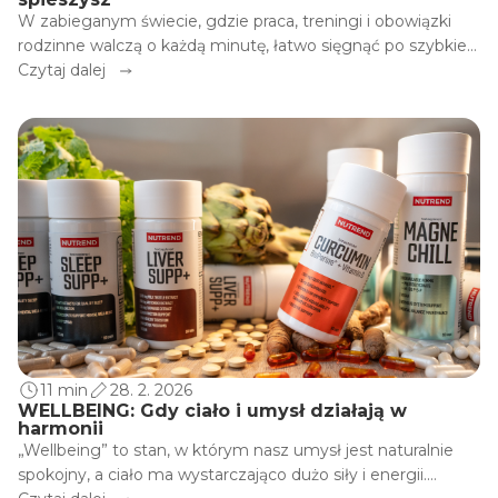
W zabieganym świecie, gdzie praca, treningi i obowiązki
rodzinne walczą o każdą minutę, łatwo sięgnąć po szybkie
rozwiązanie. Fast food, słodkie batoniki z automatu czy
Czytaj dalej
słone chipsy w drodze wydają się wygodnym wyborem,
jednak na dłuższą metę niszczą nie tylko naszą formę, ale i
zdrowie.
11 min
28. 2. 2026
WELLBEING: Gdy ciało i umysł działają w
harmonii
„Wellbeing” to stan, w którym nasz umysł jest naturalnie
spokojny, a ciało ma wystarczająco dużo siły i energii.