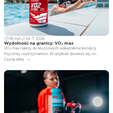
18 min
24. 7. 2026
Wydolność na granicy: VO₂ max
VO₂ max należy do kluczowych wskaźników kondycji
fizycznej i wytrzymałości. W artykule dowiesz się, co
dokładnie oznacza, jak jest mierzony, co na niego wpływa i
Czytaj dalej
jak możesz go stopniowo poprawiać dzięki treningowi,
regeneracji i odpowiedniej diecie. Ponieważ lepsza kondycja
to nie tylko liczby, ale przede wszystkim energia, wydajność
i radość z ruchu.