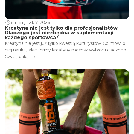
8 min
21. 7. 2026
Kreatyna nie jest tylko dla profesjonalistów.
Dlaczego jest niezbędna w suplementacji
każdego sportowca?
Kreatyna nie jest już tylko kwestią kulturystów. Co mówi o
niej nauka, jakie formy kreatyny możesz wybrać i dlaczego
Creaport to świetny wybór zarówno dla profesjonalistów, jak
Czytaj dalej
i amatorów?