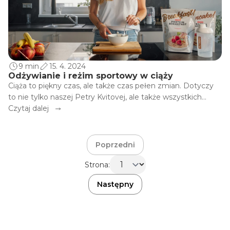
9 min
15. 4. 2024
Odżywianie i reżim sportowy w ciąży
Ciąża to piękny czas, ale także czas pełen zmian. Dotyczy
to nie tylko naszej Petry Kvitovej, ale także wszystkich
innych przyszłych matek. To po prostu okres, w którym nie
Czytaj dalej
jemy już dobrze tylko dla siebie, ale także po to, aby
stworzyć dobre podstawy dla naszego przyszłego dziecka.
Prawidłowe odżywianie i ćwiczenia mogą mieć
Poprzedni
zdecydowany wpływ na zdrowie zarówno matki, jak i
Strona:
dziecka, i dobrze jest mieć jasność co do tego, co jest
naprawdę ważne.
Następny