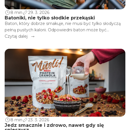
8 min
29. 3. 2026
Batoniki, nie tylko słodkie przekąski
Baton, który dobrze smakuje, nie musi być tylko słodyczą
pełną pustych kalorii. Odpowiedni baton może być
pełnowartościową przekąską, paliwem dla naszej
Czytaj dalej
wydolności sportowej, pomocnikiem podczas diety lub
rozsądnym zamiennikiem deseru. Jak słusznie
podejrzewasz, różnica nie tkwi w atrakcyjnej kolorystyce
opakowania batona, ale w składzie i celu, dla którego baton
został stworzony.
8 min
23. 3. 2026
Jedz smacznie i zdrowo, nawet gdy się
spieszysz