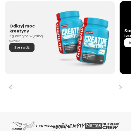
Odkryj moc
So
kreatyny
iz
3 g kreatyna w jednej
dawce.
I
Sprawdź