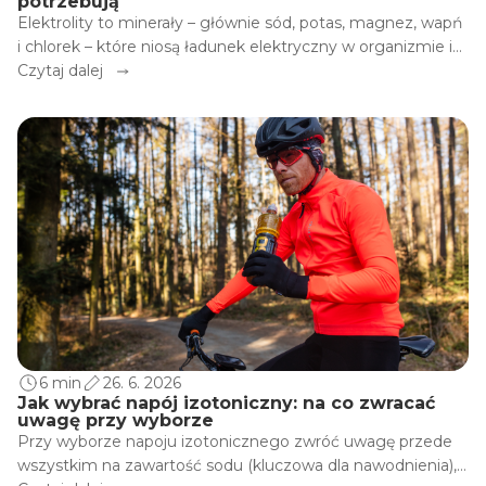
potrzebują
Elektrolity to minerały – głównie sód, potas, magnez, wapń
i chlorek – które niosą ładunek elektryczny w organizmie i
ułatwiają przesyłanie sygnałów nerwowych, skurcze mięśni
Czytaj dalej
oraz równowagę wodną. Podczas uprawiania sportu tracisz
je przez pot, a jeśli ich nie uzupełnisz, wydajność spada, a
mogą wystąpić skurcze i zmęczenie. Dlatego sportowcy
potrzebują ich więcej niż osoby bez wysiłku. Ten artykuł
wyjaśni, co robią elektrolity, co się dzieje, gdy masz ich
niedobór i jak je uzupełnić.
6 min
26. 6. 2026
Jak wybrać napój izotoniczny: na co zwracać
uwagę przy wyborze
Przy wyborze napoju izotonicznego zwróć uwagę przede
wszystkim na zawartość sodu (kluczowa dla nawodnienia),