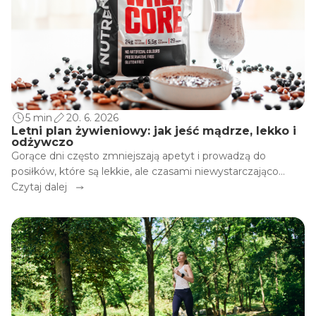
podstawie objawów i diety.
5 min
20. 6. 2026
Letni plan żywieniowy: jak jeść mądrze, lekko i
odżywczo
Gorące dni często zmniejszają apetyt i prowadzą do
posiłków, które są lekkie, ale czasami niewystarczająco
sycące i niedostatecznie odżywcze. Najczęściej brakuje
Czytaj dalej
białka, które jest kluczowe dla utrzymania masy
mięśniowej, równowagi hormonalnej i sytości, która chroni
nas przed podjadaniem różnych smakołyków.