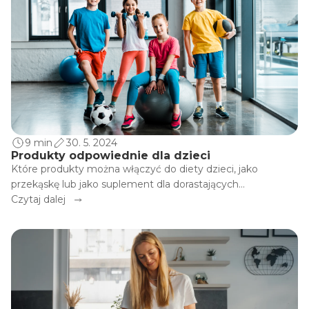
9 min
30. 5. 2024
Produkty odpowiednie dla dzieci
Które produkty można włączyć do diety dzieci, jako
przekąskę lub jako suplement dla dorastających
sportowców, którzy mają zwiększone zapotrzebowanie na
Czytaj dalej
składniki odżywcze? Zapoznaj się z naszym przeglądem dla
poszczególnych grup wiekowych.