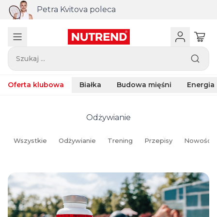
Połączenie trzech aktywnych składników
ZMB do zakupu powyżej 440 zł
Szukaj ...
Oferta klubowa
Białka
Budowa mięśni
Energia
Odżywianie
Wszystkie
Odżywianie
Trening
Przepisy
Nowości