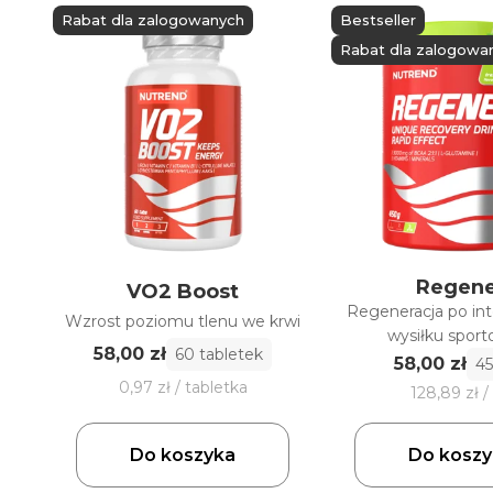
Rabat dla zalogowanych
Bestseller
Rabat dla zalogowa
Regen
VO2 Boost
Regeneracja po i
Wzrost poziomu tlenu we krwi
wysiłku spor
58,00 zł
60 tabletek
58,00 zł
4
0,97 zł / tabletka
128,89 zł /
Do koszyka
Do koszy