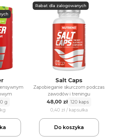
Rabat dla zalogowanych
nych
er
Salt Caps
ntensywnym
Zapobieganie skurczom podczas
towym
zawodów i treningu
48,00 zł
50 g
120 kaps
 kg
0,40 zł / kapsułka
ka
Do koszyka