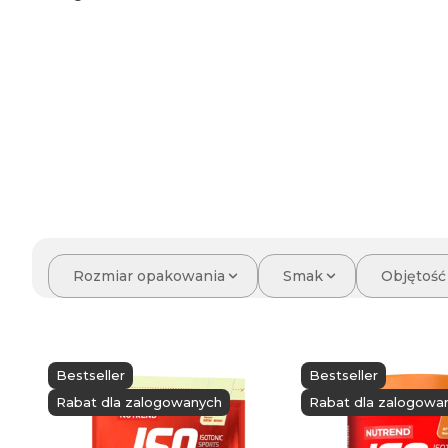
Rozmiar opakowania
Smak
Objętość
Bestseller
Bestseller
Rabat dla zalogowanych
Rabat dla zalogowa