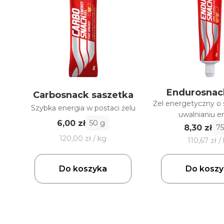
Endurosnac
Carbosnack saszetka
Żel energetyczny o
Szybka energia w postaci żelu
uwalnianiu en
6,00 zł
50 g
8,30 zł
75
120,00 zł / kg
110,67 zł /
Do koszyka
Do koszy