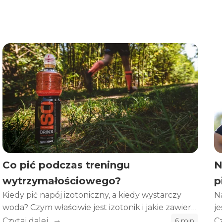
Co pić podczas treningu
N
wytrzymałościowego?
p
Kiedy pić napój izotoniczny, a kiedy wystarczy
N
woda? Czym właściwie jest izotonik i jakie zawiera
j
substancje czynne? Przejdźmy do tego.
s
Czytaj dalej
Cz
6 min