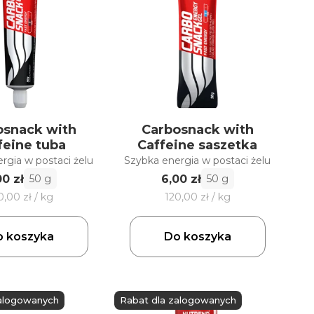
osnack with
Carbosnack with
feine tuba
Caffeine saszetka
rgia w postaci żelu
Szybka energia w postaci żelu
00 zł
6,00 zł
50 g
50 g
0,00 zł / kg
120,00 zł / kg
 koszyka
Do koszyka
zalogowanych
Rabat dla zalogowanych