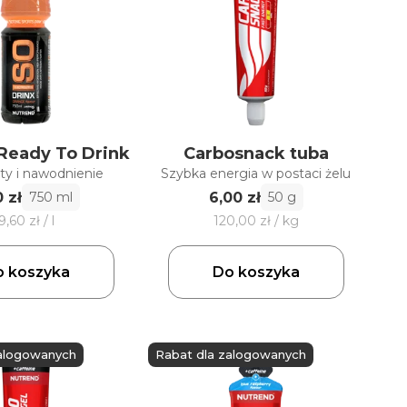
 Ready To Drink
Carbosnack tuba
ity i nawodnienie
Szybka energia w postaci żelu
0 zł
6,00 zł
750 ml
50 g
9,60 zł / l
120,00 zł / kg
 koszyka
Do koszyka
zalogowanych
Rabat dla zalogowanych