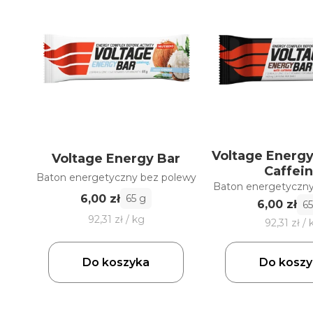
Voltage Energy
Voltage Energy Bar
Caffei
Baton energetyczny bez polewy
Baton energetyczny
6,00 zł
65 g
6,00 zł
65
92,31 zł / kg
92,31 zł / 
Do koszyka
Do koszy