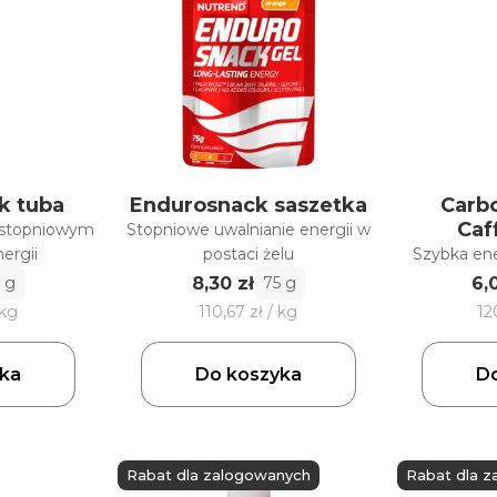
k tuba
Endurosnack saszetka
Carb
Caf
 stopniowym
Stopniowe uwalnianie energii w
ergii
postaci żelu
Szybka ene
8,30 zł
6,
 g
75 g
 kg
110,67 zł / kg
12
ka
Do koszyka
Do
Rabat dla zalogowanych
Rabat dla 