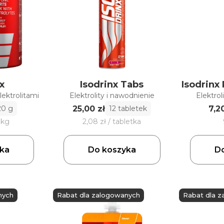
x
Isodrinx Tabs
Isodrinx
ektrolitami
Elektrolity i nawodnienie
Elektrol
25,00 zł
7,2
20 g
12 tabletek
 kg
2,08 zł / tabletka
ka
Do koszyka
Do
nych
Rabat dla zalogowanych
Rabat dla 