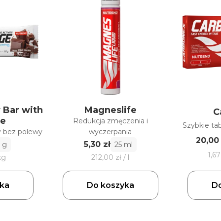
 Bar with
Magneslife
C
ne
Redukcja zmęczenia i
Szybkie ta
 bez polewy
wyczerpania
20,00 
5,30 zł
 g
25 ml
1,67
kg
212,00 zł / l
Do
ka
Do koszyka