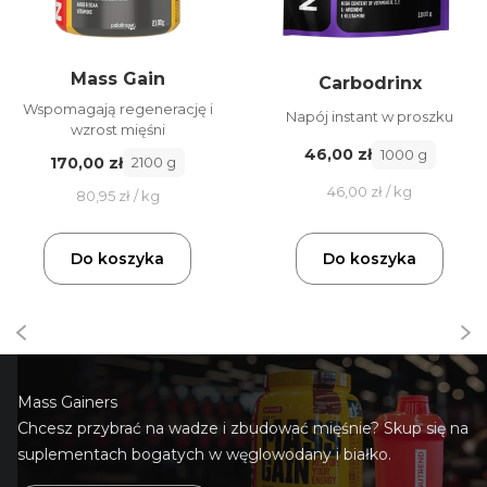
Mass Gain
Carbodrinx
Wspomagają regenerację i
Napój instant w proszku
wzrost mięśni
46,00 zł
1000 g
170,00 zł
2100 g
46,00 zł / kg
80,95 zł / kg
Do koszyka
Do koszyka
Mass Gainers
Chcesz przybrać na wadze i zbudować mięśnie? Skup się na
suplementach bogatych w węglowodany i białko.