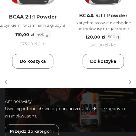
BCAA 4:1:1 Powder
BCAA 2:1:1 Powder
Natychmiastowe niezbędne
Z cynkiem i witaminami z grupy B
aminokwasy rozgałęzione
110,00 zł
400 g
120,00 zł
500 g
275,00 zł / kg
240,00 zł / kg
Do koszyka
Do koszyka
Aminokwasy
Uwolnij potencjał swojego organizmu dzięki niezbędnym
aminokwasom.
Przejdź do kategorii