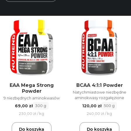
EAA Mega Strong
BCAA 4:1:1 Powder
Powder
Natychmiastowe niezbędne
aminokwasy rozgałęzione
9 niezbędnych aminokwasów
120,00 zł
69,00 zł
500 g
300 g
240,00 zł / kg
230,00 zł / kg
Do koszyka
Do koszyka