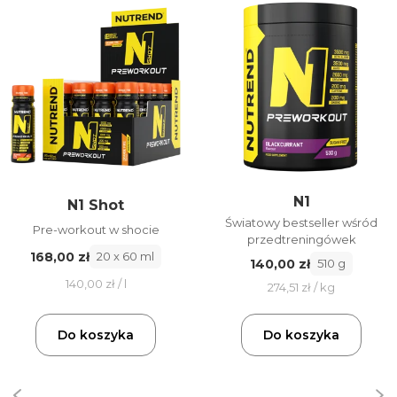
N1
N1 Shot
Światowy bestseller wśród
Pre-workout w shocie
przedtreningówek
168,00 zł
20 x 60 ml
140,00 zł
510 g
140,00 zł / l
274,51 zł / kg
Do koszyka
Do koszyka