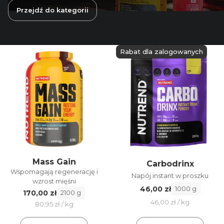
Przejdź do kategorii
Rabat dla zalogowanych
Mass Gain
Carbodrinx
Wspomagają regenerację i
Napój instant w proszku
wzrost mięśni
46,00 zł
1000 g
170,00 zł
2100 g
46,00 zł / kg
80,95 zł / kg