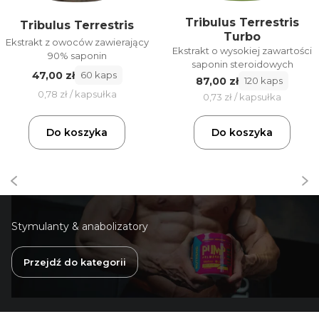
Tribulus Terrestris
Tribulus Terrestris
Turbo
Ekstrakt z owoców zawierający
Ekstrakt o wysokiej zawartości
90% saponin
saponin steroidowych
47,00 zł
60 kaps
87,00 zł
120 kaps
0,78 zł / kapsułka
0,73 zł / kapsułka
Do koszyka
Do koszyka
Stymulanty & anabolizatory
Przejdź do kategorii