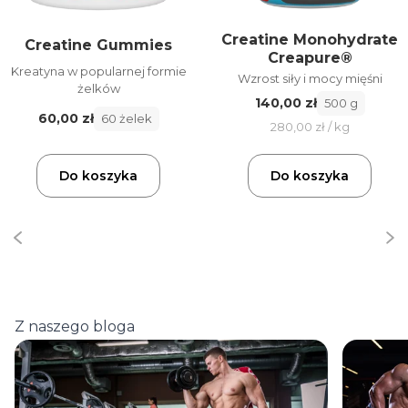
Creatine Monohydrate
Creatine Gummies
Creapure®
Kreatyna w popularnej formie
Wzrost siły i mocy mięśni
żelków
140,00 zł
500 g
60,00 zł
60 żelek
280,00 zł / kg
Do koszyka
Do koszyka
Z naszego bloga