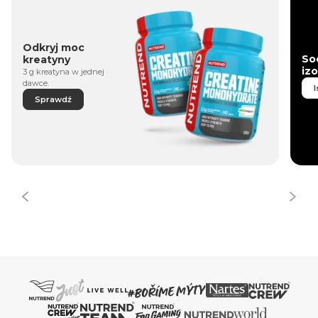
Odkryj moc
So
kreatyny
iz
3 g kreatyna w jednej
dawce.
I
Sprawdź