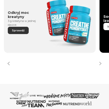
Odkryj moc
So
kreatyny
iz
3 g kreatyna w jednej
dawce.
I
Sprawdź