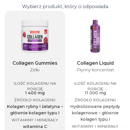
Wybierz produkt, który ci odpowiada
Collagen Gummies
Collagen Liquid
Żelki
Płynny koncentrat
ILOŚĆ KOLAGENU NA
ILOŚĆ KOLAGENU NA
PORCJĘ
PORCJĘ
1 400 mg
11 000 mg
ŹRÓDŁO KOLAGENU
ŹRÓDŁO KOLAGENU
Kolagen rybny i żelatyna –
Hydrolizowane peptydy
głównie kolagen typu I
kolagenowe – głównie
kolagen typu I
WITAMINY I MINERAŁY
WITAMINY I MINERAŁY
witamina C