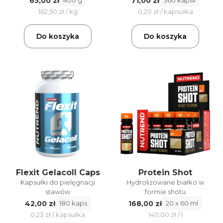
65,00 zł
71,00 zł
400 g
360 kapsli
162,50 zł / kg
0,20 zł / kapsułka
Do koszyka
Do koszyka
Flexit Gelacoll Caps
Protein Shot
Kapsułki do pielęgnacji
Hydrolizowane białko w
stawów
formie shotu
42,00 zł
168,00 zł
180 kaps
20 x 60 ml
0,23 zł / kapsułka
140,00 zł / l