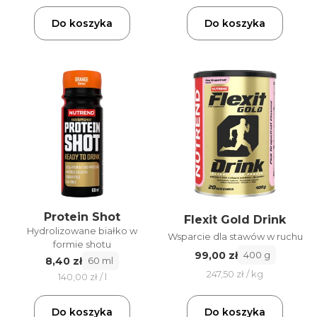
Do koszyka
Do koszyka
Protein Shot
Flexit Gold Drink
Hydrolizowane białko w
Wsparcie dla stawów w ruchu
formie shotu
99,00 zł
400 g
8,40 zł
60 ml
247,50 zł / kg
140,00 zł / l
Do koszyka
Do koszyka