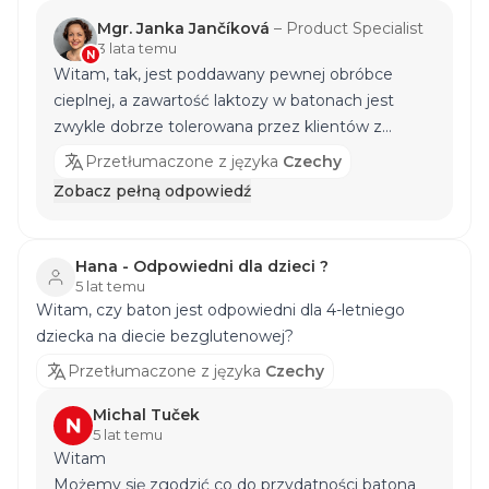
Mgr. Janka Jančíková
–
Product Specialist
3 lata temu
N
Witam, tak, jest poddawany pewnej obróbce
cieplnej, a zawartość laktozy w batonach jest
zwykle dobrze tolerowana przez klientów z
umiarkowaną nietolerancją laktozy przy
Przetłumaczone z języka
Czechy
umiarkowanym spożyciu. Z poważaniem, Mgr.
Zobacz pełną odpowiedź
Janka Jančíková
Hana - Odpowiedni dla dzieci ?
5 lat temu
Witam, czy baton jest odpowiedni dla 4-letniego
dziecka na diecie bezglutenowej?
Przetłumaczone z języka
Czechy
Michal Tuček
5 lat temu
Witam
Możemy się zgodzić co do przydatności batona