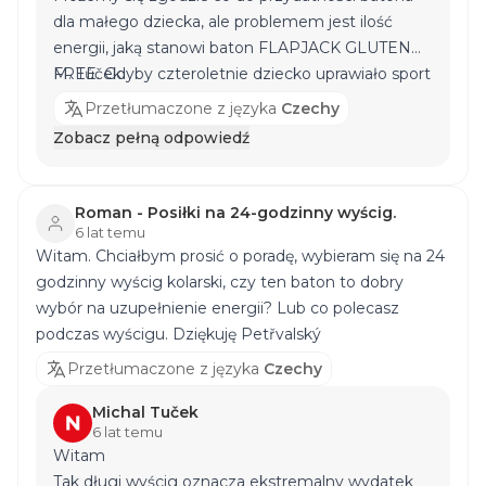
dla małego dziecka, ale problemem jest ilość
energii, jaką stanowi baton
FLAPJACK GLUTEN
FREE
M. Tůček
. Gdyby czteroletnie dziecko uprawiało sport
(co najmniej 60 minut), warto byłoby podać mu
Przetłumaczone z języka
Czechy
połowę tego batonika (50 g). W przypadku braku
Zobacz pełną odpowiedź
aktywności sportowej wskazane byłoby
nieprzekraczanie 30 gramów tego
bezglutenowego batonika owsianego na raz dla
Roman - Posiłki na 24-godzinny wyścig.
tak małego dziecka.
6 lat temu
Witam. Chciałbym prosić o poradę, wybieram się na 24
godzinny wyścig kolarski, czy ten baton to dobry
wybór na uzupełnienie energii? Lub co polecasz
podczas wyścigu. Dziękuję Petřvalský
Przetłumaczone z języka
Czechy
Michal Tuček
6 lat temu
Witam
Tak długi wyścig oznacza ekstremalny wydatek