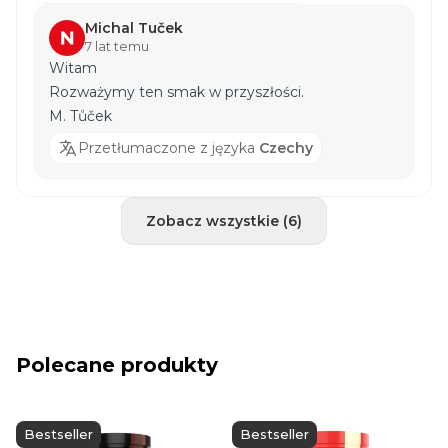
potrzeby można zastosować źródło białka z
COMPRESS B.I.G.
Michal Tuček
.
7 lat temu
Witam
Rozważymy ten smak w przyszłości.
M. Tůček
Przetłumaczone z języka
Czechy
Zobacz wszystkie (6)
Polecane produkty
Bestseller
Bestseller