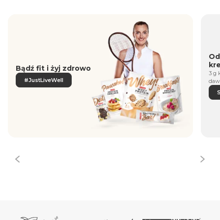
Od
kr
Bądź fit i żyj zdrowo
3 g 
#JustLiveWell
daw