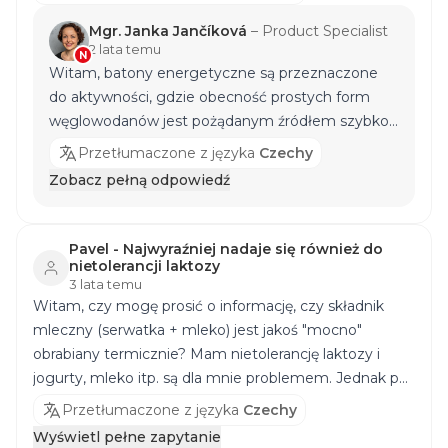
Mgr. Janka Jančíková
–
Product Specialist
2 lata temu
N
Witam, batony energetyczne są przeznaczone
do aktywności, gdzie obecność prostych form
węglowodanów jest pożądanym źródłem szybko
dostępnej energii, a syropy są również pożądane
Przetłumaczone z języka
Czechy
ze względu na procedury technologiczne
Zobacz pełną odpowiedź
produkcji, formę i trwałość batonów, a dodatkowo
nie są szkodliwe dla zdrowej aktywnej osoby.
Studiujesz skład syropu glukozowego w
Pavel - Najwyraźniej nadaje się również do
porównaniu np. do miodu? Podobnie plotki o
nietolerancji laktozy
3 lata temu
"zdrowotnej" niekorzystności tłuszczu
Witam, czy mogę prosić o informację, czy składnik
palmowego w porównaniu np. z tłuszczem
mleczny (serwatka + mleko) jest jakoś "mocno"
kokosowym często przewijają się przez internet. Z
obrabiany termicznie? Mam nietolerancję laktozy i
poważaniem, Mgr. Janka Jančíková
jogurty, mleko itp. są dla mnie problemem. Jednak po
spożyciu tego batona jestem wolna od problemów, za
Przetłumaczone z języka
Czechy
co bardzo dziękuję. :)
Wyświetl pełne zapytanie