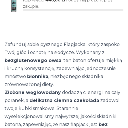
Kup więcej
440,00 zł
i otrzymaj prezent przy
zakupie.
Zafunduj sobie pysznego Flapjacka, który zaspokoi
Twój głód i ochotę na słodycze. Wykonany z
bezglutenowego owsa
, ten baton oferuje miękką
i kruchą konsystencję, zapewniając jednocześnie
mnóstwo
błonnika
, niezbędnego składnika
zrównoważonej diety.
Złożone węglowodany
dodadzą ci energii na cały
poranek, a
delikatna ciemna czekolada
zadowoli
twoje kubki smakowe. Starannie
wyselekcjonowaliśmy najwyższej jakości składniki
batona, zapewniając, że nasz flapjack jest
bez