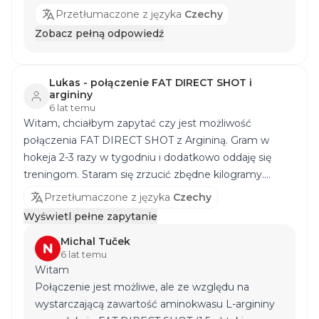
PLUS SOFTGEL CAPS
, który zawiera witaminę D,
Przetłumaczone z języka
Czechy
lub produkt
MULTICOMPLEX COMPRESSED
Zobacz pełną odpowiedź
CAPS
, który ma szerokie spektrum witamin i
minerałów, i oczywiście uwzględnić zróżnicowaną
dietę zawierającą szeroką gamę warzyw,
Lukas - połączenie FAT DIRECT SHOT i
naturalnych źródeł węglowodanów, tłuszczów i
argininy
6 lat temu
białka. Nie można jednak przewidzieć, jak
Witam, chciałbym zapytać czy jest możliwość
organizm zareaguje w tym wieku.
połączenia FAT DIRECT SHOT z Argininą. Gram w
hokeja 2-3 razy w tygodniu i dodatkowo oddaję się
treningom. Staram się zrzucić zbędne kilogramy.
Dziękuję
Przetłumaczone z języka
Czechy
Wyświetl pełne zapytanie
Michal Tuček
6 lat temu
Witam
Połączenie jest możliwe, ale ze względu na
wystarczającą zawartość aminokwasu L-argininy