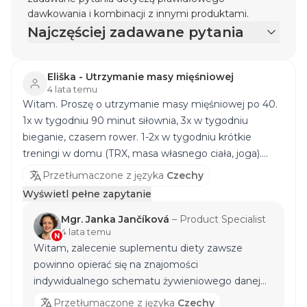
dawkowania i kombinacji z innymi produktami.
Najczęściej zadawane pytania
Eliška - Utrzymanie masy mięśniowej
4 lata temu
Witam. Proszę o utrzymanie masy mięśniowej po 40.
1x w tygodniu 90 minut siłownia, 3x w tygodniu
bieganie, czasem rower. 1-2x w tygodniu krótkie
treningi w domu (TRX, masa własnego ciała, joga).
Biorę regen po treningach i Glutaminę codziennie. Czy
Przetłumaczone z języka
Czechy
możesz polecić co jeszcze brać razem z Glutaminą?
Wyświetl pełne zapytanie
Wolę formę tabletek niż proszku. Powiedziano mi, że
kreatyna i arginina... czy to nie za dużo? Dziękuję.
Mgr. Janka Jančíková
–
Product Specialist
4 lata temu
N
Witam, zalecenie suplementu diety zawsze
powinno opierać się na znajomości
indywidualnego schematu żywieniowego danej
osoby, dlatego przed zaleceniem konkretnego
Przetłumaczone z języka
Czechy