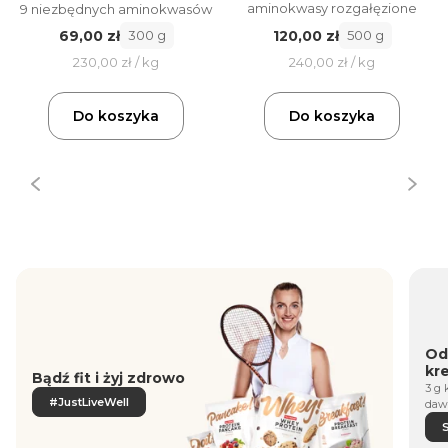
aminokwasy rozgałęzione
9 niezbędnych aminokwasów
120,00 zł
69,00 zł
500 g
300 g
240,00 zł / kg
230,00 zł / kg
Do koszyka
Do koszyka
Od
kr
Bądź fit i żyj zdrowo
3 g 
#JustLiveWell
daw