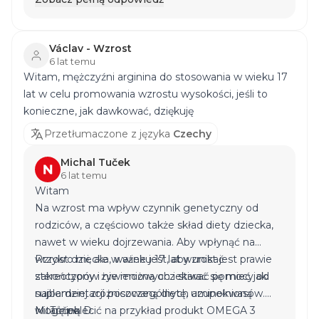
Václav - Wzrost
6 lat temu
Witam, mężczyźni arginina do stosowania w wieku 17
lat w celu promowania wzrostu wysokości, jeśli to
konieczne, jak dawkować, dziękuję
Przetłumaczone z języka
Czechy
Michal Tuček
6 lat temu
Witam
Na wzrost ma wpływ czynnik genetyczny od
rodziców, a częściowo także skład diety dziecka,
nawet w wieku dojrzewania. Aby wpłynąć na
wzrost dziecka, ważne jest, aby unikać
Przykro mi, ale w wieku 17 lat wzrost jest prawie
stereotypów żywieniowych i starać się mieć jak
zakończony i nie można oczekiwać pomocy od
najbardziej zróżnicowaną dietę, uzupełnioną
suplementacji poszczególnych aminokwasów.
witaminą D.
Mogę polecić na przykład produkt
M. Tůček
OMEGA 3