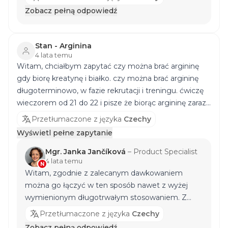
suplementu, w pierwszej kolejności należy skupić
Zobacz pełną odpowiedź
się na prawidłowo skomponowanej diecie,
regularnej aktywności fizycznej z odpowiednim
odpoczynkiem. Odpowiednie dopasowanie
Stan - Arginina
kaloryczne względem wydatków jest podstawą
4 lata temu
Witam, chciałbym zapytać czy można brać argininę
do utrzymania masy mięśniowej, a następnie
gdy biorę kreatynę i białko. czy można brać argininę
indywidualnej reprezentacji składników
długoterminowo, w fazie rekrutacji i treningu. ćwiczę
odżywczych, w czym może pomóc doświadczony
wieczorem od 21 do 22 i pisze że biorąc argininę zaraz
dietetyk lub przynajmniej kalorietabulky.cz. Z
po treningu a potem przed snem. czy nie jest za
powyższego wynika, że skłaniałbym się ku dawce
Przetłumaczone z języka
Czechy
ciężka o 22 a potem o północy. Dziękuję bardzo
złożonej [AFTER TRAINING PROTEIN]
Wyświetl pełne zapytanie
(https://www.nutrend.pl/produkt/after-training-
protein-481/2520-g-czekolada "złożony produkt
Mgr. Janka Jančíková
–
Product Specialist
4 lata temu
potreningowy"), ponieważ REGENER jest bogaty
N
Witam, zgodnie z zalecanym dawkowaniem
głównie w węglowodany i jest przeznaczony
można go łączyć w ten sposób nawet z wyżej
bardziej po dłuższym i ciężkim treningu. W
wymienionym długotrwałym stosowaniem. Z
przeciwnym razie suplement
CREATINE
może
poważaniem, Mgr. Janka Jančíková
również pomóc w tym zakresie. Z poważaniem,
Przetłumaczone z języka
Czechy
Mgr. Janka Jančíková
Zobacz pełną odpowiedź