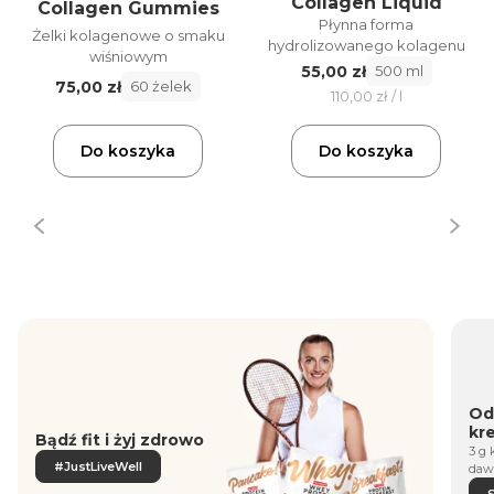
Collagen Liquid
Collagen Gummies
Płynna forma
Żelki kolagenowe o smaku
hydrolizowanego kolagenu
wiśniowym
55,00 zł
500 ml
75,00 zł
60 żelek
110,00 zł / l
Do koszyka
Do koszyka
Od
kr
Bądź fit i żyj zdrowo
3 g 
#JustLiveWell
daw