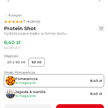
Kolagen
7 recenzji
Protein Shot
Hydrolizowane białko w formie shotu
8,40 zł
140,00 zł / l
Objętość
20 x 60 ml
60 ml
Smak: Pomarańcza
Pomarańcza
8,40 zł
W magazynie
Jagoda & wanilia
8,40 zł
W magazynie