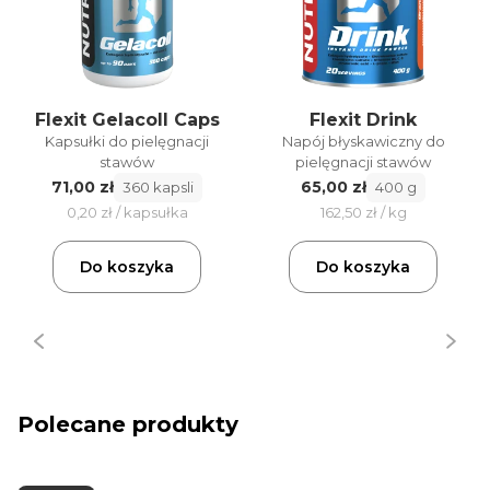
Flexit Gelacoll Caps
Flexit Drink
Kapsułki do pielęgnacji
Napój błyskawiczny do
stawów
pielęgnacji stawów
71,00 zł
65,00 zł
360 kapsli
400 g
0,20 zł / kapsułka
162,50 zł / kg
Do koszyka
Do koszyka
Polecane produkty