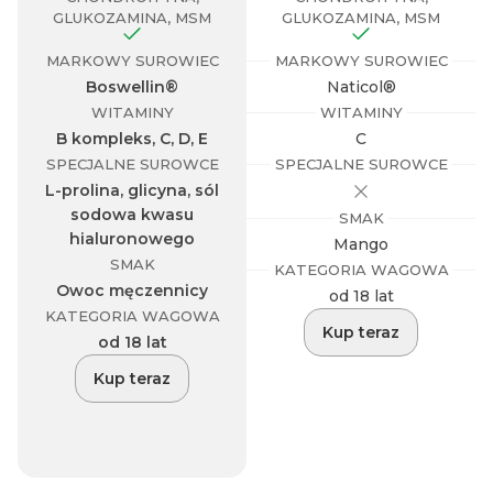
GLUKOZAMINA, MSM
GLUKOZAMINA, MSM
MARKOWY SUROWIEC
MARKOWY SUROWIEC
Boswellin®
Naticol®
WITAMINY
WITAMINY
B kompleks, C, D, E
C
SPECJALNE SUROWCE
SPECJALNE SUROWCE
L-prolina, glicyna, sól
e
sodowa kwasu
SMAK
hialuronowego
Mango
SMAK
KATEGORIA WAGOWA
Owoc męczennicy
od 18 lat
KATEGORIA WAGOWA
Kup teraz
od 18 lat
Kup teraz