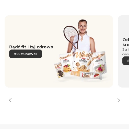
Od
kr
Bądź fit i żyj zdrowo
3 g 
#JustLiveWell
daw