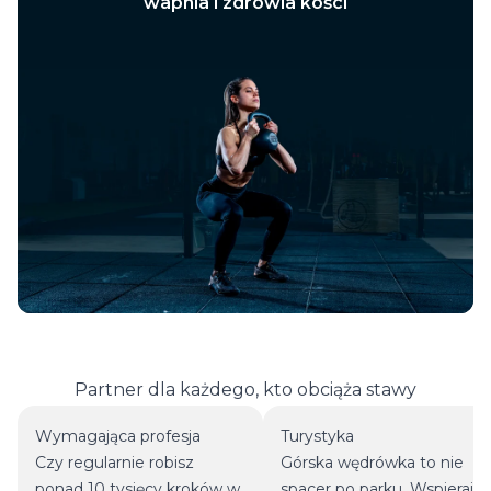
wapnia i zdrowia kości
Partner dla każdego, kto obciąża stawy
Wymagająca profesja
Turystyka
Czy regularnie robisz
Górska wędrówka to nie
ponad 10 tysięcy kroków w
spacer po parku. Wspieraj