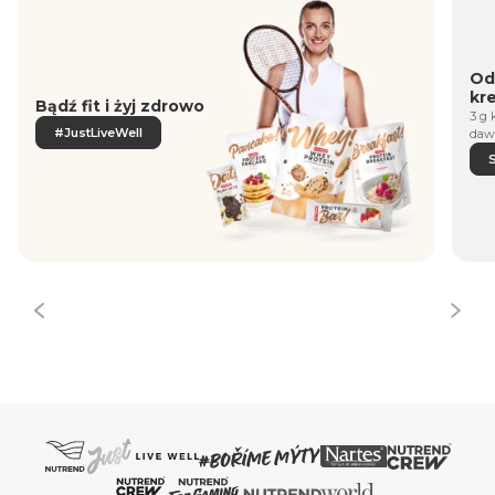
Od
kr
Bądź fit i żyj zdrowo
3 g 
#JustLiveWell
daw