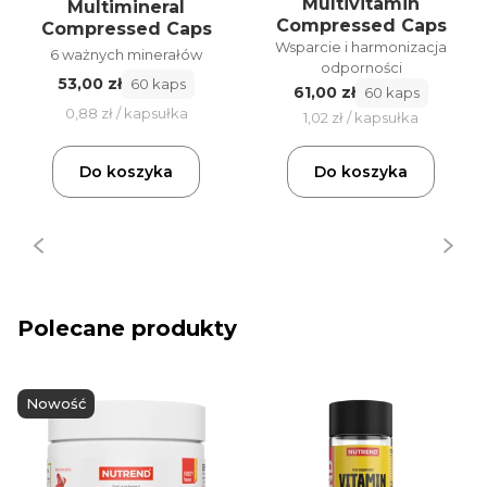
Multivitamin
Multimineral
Compressed Caps
Compressed Caps
Wsparcie i harmonizacja
6 ważnych minerałów
odporności
53,00 zł
60 kaps
61,00 zł
60 kaps
0,88 zł / kapsułka
1,02 zł / kapsułka
Do koszyka
Do koszyka
Polecane produkty
Nowość