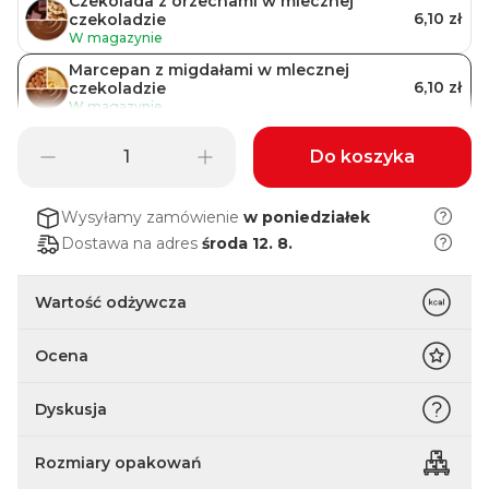
Czekolada z orzechami w mlecznej
6,10 zł
czekoladzie
W magazynie
Marcepan z migdałami w mlecznej
6,10 zł
czekoladzie
W magazynie
Czekolada z kokosem w mlecznej
Do koszyka
6,10 zł
czekoladzie
W magazynie
Czekolada & nugat z żurawiną w mlecznej
Wysyłamy zamówienie
w poniedziałek
6,10 zł
czekoladzie
Dostawa na adres
środa 12. 8.
W magazynie
Migdały & pistacje z pistacjami z mlecznej
6,10 zł
czekolady
Wartość odżywcza
Chwilowo niedostępny
Ocena
Dyskusja
Rozmiary opakowań