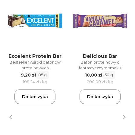
Excelent Protein Bar
Delicious Bar
Bestseller wśród batonów
Baton proteinowy o
proteinowych
fantastycznym smaku
9,20 zł
10,00 zł
85 g
50 g
108,24 zł / kg
200,00 zł / kg
Do koszyka
Do koszyka