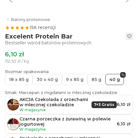
Batony proteinowe
156 recenzji
Excelent Protein Bar
Bestseller wśród batonów proteinowych
6,10 zł
152,50 zł / kg
Rozmiar opakowania
%
18 x 85 g
30 x 40 g
9 x 85 g
85 g
40 g
Smak: Marcepan z migdałami w mlecznej czekoladzie
AKCJA Czekolada z orzechami
6,10 zł
w mlecznej czekoladzie
7+3 Gratis
W magazynie
Czarna porzeczka z żurawiną w polewie
6,10 zł
jogurtowej
W magazynie