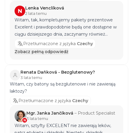
Lenka Venclíková
2 lata temu
Witam, tak, kompletujemy pakiety prezentowe
Excelent i prawdopodobnie będą one dostępne w
ciągu dzisiejszego dnia, zaczynamy również
sprzedawać piękny kalendarz adwentowy i
Przetłumaczone z języka
Czechy
Duopack 2x Protein 1000 plus shaker od
Zobacz pełną odpowiedź
listopada.
Renata Daňková - Bezglutenowy?
3 lata temu
Witam, czy batony są bezglutenowe i nie zawierają
laktozy?
Przetłumaczone z języka
Czechy
Mgr. Janka Jančíková
–
Product Specialist
3 lata temu
N
Witam, sztyfty EXCELENT nie zawierają leków,
patrz etykieta i składniki. Niestety, składnik