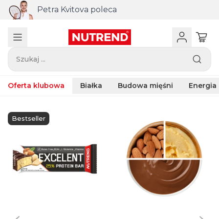
Połączenie trzech aktywnych składników
ZMB do zakupu powyżej 440 zł
Szukaj ...
Oferta klubowa
Białka
Budowa mięśni
Energia
Bestseller