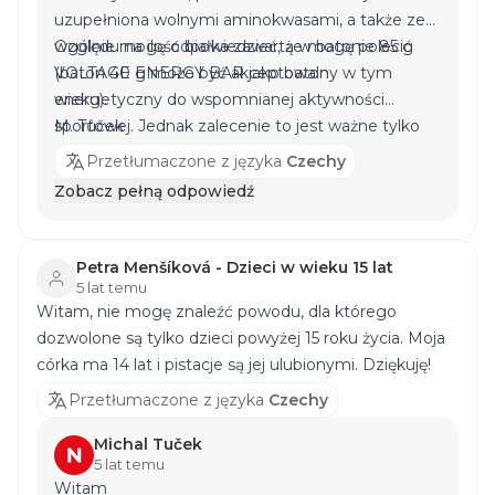
uzupełniona wolnymi aminokwasami, a także ze
względu na ilość białka zawartą w batonie 85 g
Ogólnie mogę odpowiedzieć, że mogę polecić
(baton 40 g może być akceptowalny w tym
VOLTAGE ENERGY BAR
jako baton
wieku).
energetyczny do wspomnianej aktywności
sportowej. Jednak zalecenie to jest ważne tylko
M. Tůček
wtedy, gdy młody sportowiec odczuwa głód
Przetłumaczone z języka
Czechy
przed aktywnością sportową i nie jest w stanie
Zobacz pełną odpowiedź
zjeść regularnej diety o znacznej zawartości
węglowodanów w krótkim czasie przed
aktywnością sportową. Po zakończeniu
Petra Menšíková - Dzieci w wieku 15 lat
aktywności sportowej młody sportowiec może na
5 lat temu
Witam, nie mogę znaleźć powodu, dla którego
przykład sięgnąć po
VEGAN PROTEIN CRUNCHY
dozwolone są tylko dzieci powyżej 15 roku życia. Moja
BAR
,
DENUTS
lub
PROTEIN BAR
z naszej oferty.
córka ma 14 lat i pistacje są jej ulubionymi. Dziękuję!
Przetłumaczone z języka
Czechy
Michal Tuček
5 lat temu
Witam