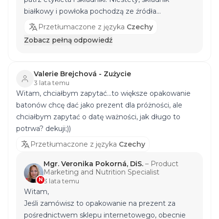
białkowy i powłoka pochodzą ze źródła
mlecznego, a zatem nie jest to produkt bez
Przetłumaczone z języka
Czechy
laktozy. Spełniamy rygorystyczne warunki, a
Zobacz pełną odpowiedź
wszystkie alergeny zgodnie z przepisami są
wyróżnione w szczegółowych składnikach, patrz
zakładka SKŁADNIKI w opisie każdego produktu i
Valerie Brejchová - Zużycie
oczywiście na opakowaniu produktu. W
3 lata temu
Witam, chciałbym zapytać...to większe opakowanie
przypadku poważniejszych problemów
batonów chcę dać jako prezent dla próżności, ale
zdrowotnych należy zawsze skonsultować się z
chciałbym zapytać o datę ważności, jak długo to
lekarzem lub specjalistą. Z poważaniem, Mgr.
potrwa? dekuji;))
Janka Jančíková
Przetłumaczone z języka
Czechy
Mgr. Veronika Pokorná, DiS.
–
Product
Marketing and Nutrition Specialist
N
3 lata temu
Witam,
Jeśli zamówisz to opakowanie na prezent za
pośrednictwem sklepu internetowego, obecnie