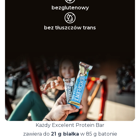
bezglutenowy
bez tłuszczów trans
Każdy Excelent Protein Bar
zawiera do
21 g białka
w 85 g batonie