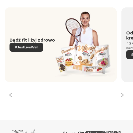
Od
kr
Bądź fit i żyj zdrowo
3 g 
#JustLiveWell
daw