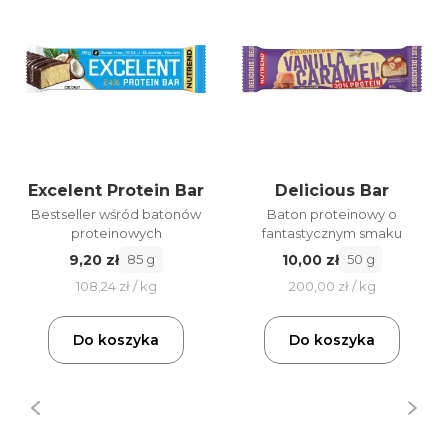
Excelent Protein Bar
Delicious Bar
Bestseller wśród batonów
Baton proteinowy o
proteinowych
fantastycznym smaku
9,20 zł
10,00 zł
85 g
50 g
108,24 zł / kg
200,00 zł / kg
Do koszyka
Do koszyka