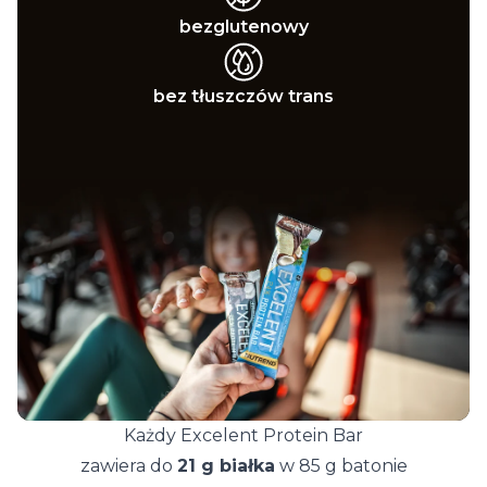
bezglutenowy
bez tłuszczów trans
Każdy Excelent Protein Bar
zawiera do
21 g białka
w 85 g batonie