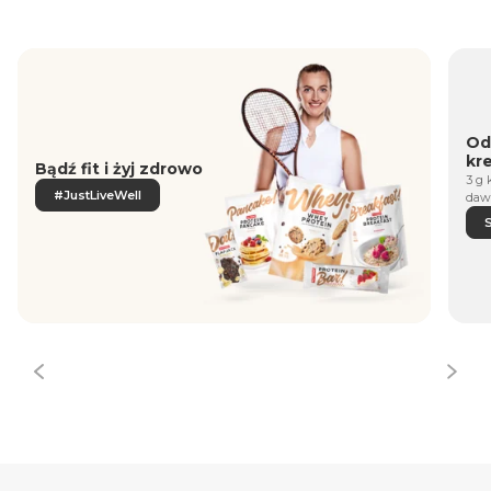
Od
kr
Bądź fit i żyj zdrowo
3 g 
#JustLiveWell
daw