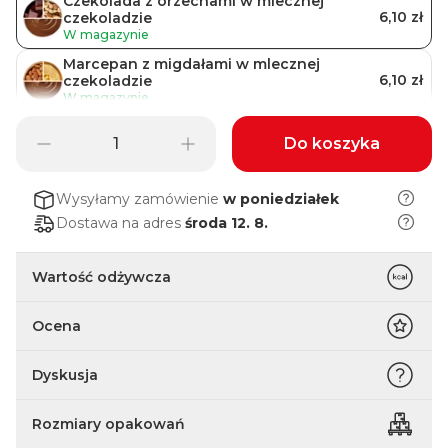
Czekolada z orzechami w mlecznej
6,10 zł
czekoladzie
W magazynie
Marcepan z migdałami w mlecznej
6,10 zł
czekoladzie
W magazynie
Czekolada z kokosem w mlecznej
Do koszyka
6,10 zł
czekoladzie
W magazynie
Czekolada & nugat z żurawiną w mlecznej
Wysyłamy zamówienie
w poniedziałek
6,10 zł
czekoladzie
Dostawa na adres
środa 12. 8.
W magazynie
Migdały & pistacje z pistacjami z mlecznej
6,10 zł
czekolady
Wartość odżywcza
Chwilowo niedostępny
Ocena
Dyskusja
Rozmiary opakowań