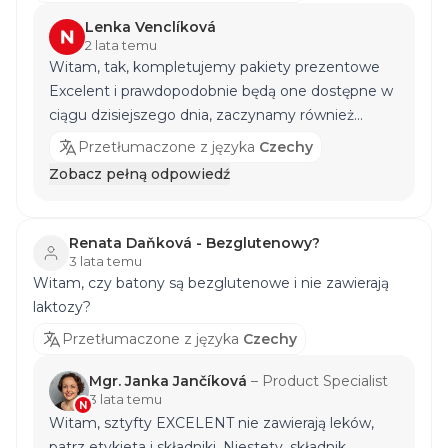
Lenka Venclíková
2 lata temu
Witam, tak, kompletujemy pakiety prezentowe
Excelent i prawdopodobnie będą one dostępne w
ciągu dzisiejszego dnia, zaczynamy również
sprzedawać piękny kalendarz adwentowy i
Przetłumaczone z języka
Czechy
Duopack 2x Protein 1000 plus shaker od
Zobacz pełną odpowiedź
listopada.
Renata Daňková - Bezglutenowy?
3 lata temu
Witam, czy batony są bezglutenowe i nie zawierają
laktozy?
Przetłumaczone z języka
Czechy
Mgr. Janka Jančíková
–
Product Specialist
3 lata temu
N
Witam, sztyfty EXCELENT nie zawierają leków,
patrz etykieta i składniki. Niestety, składnik