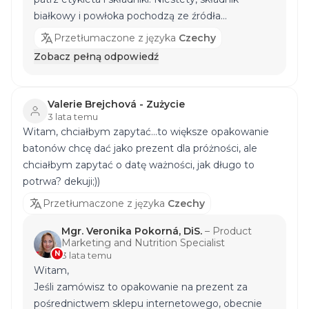
białkowy i powłoka pochodzą ze źródła
mlecznego, a zatem nie jest to produkt bez
Przetłumaczone z języka
Czechy
laktozy. Spełniamy rygorystyczne warunki, a
Zobacz pełną odpowiedź
wszystkie alergeny zgodnie z przepisami są
wyróżnione w szczegółowych składnikach, patrz
zakładka SKŁADNIKI w opisie każdego produktu i
Valerie Brejchová - Zużycie
oczywiście na opakowaniu produktu. W
3 lata temu
Witam, chciałbym zapytać...to większe opakowanie
przypadku poważniejszych problemów
batonów chcę dać jako prezent dla próżności, ale
zdrowotnych należy zawsze skonsultować się z
chciałbym zapytać o datę ważności, jak długo to
lekarzem lub specjalistą. Z poważaniem, Mgr.
potrwa? dekuji;))
Janka Jančíková
Przetłumaczone z języka
Czechy
Mgr. Veronika Pokorná, DiS.
–
Product
Marketing and Nutrition Specialist
N
3 lata temu
Witam,
Jeśli zamówisz to opakowanie na prezent za
pośrednictwem sklepu internetowego, obecnie