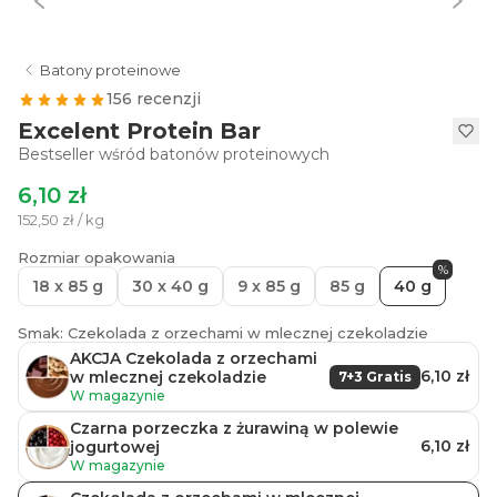
Batony proteinowe
156 recenzji
Excelent Protein Bar
Bestseller wśród batonów proteinowych
6,10 zł
152,50 zł / kg
Rozmiar opakowania
%
18 x 85 g
30 x 40 g
9 x 85 g
85 g
40 g
Smak: Czekolada z orzechami w mlecznej czekoladzie
AKCJA Czekolada z orzechami
6,10 zł
w mlecznej czekoladzie
7+3 Gratis
W magazynie
Czarna porzeczka z żurawiną w polewie
6,10 zł
jogurtowej
W magazynie