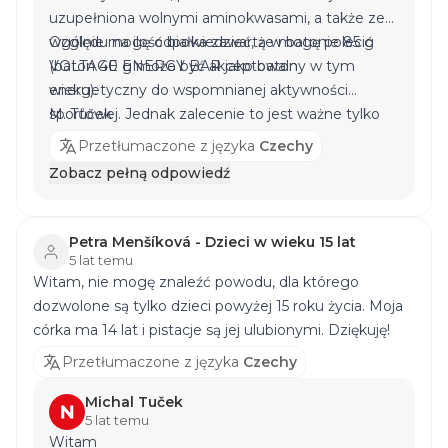
uzupełniona wolnymi aminokwasami, a także ze
względu na ilość białka zawartą w batonie 85 g
Ogólnie mogę odpowiedzieć, że mogę polecić
(baton 40 g może być akceptowalny w tym
VOLTAGE ENERGY BAR
jako baton
wieku).
energetyczny do wspomnianej aktywności
sportowej. Jednak zalecenie to jest ważne tylko
M. Tůček
wtedy, gdy młody sportowiec odczuwa głód
Przetłumaczone z języka
Czechy
przed aktywnością sportową i nie jest w stanie
Zobacz pełną odpowiedź
zjeść regularnej diety o znacznej zawartości
węglowodanów w krótkim czasie przed
aktywnością sportową. Po zakończeniu
Petra Menšíková - Dzieci w wieku 15 lat
aktywności sportowej młody sportowiec może na
5 lat temu
Witam, nie mogę znaleźć powodu, dla którego
przykład sięgnąć po
VEGAN PROTEIN CRUNCHY
dozwolone są tylko dzieci powyżej 15 roku życia. Moja
BAR
,
DENUTS
lub
PROTEIN BAR
z naszej oferty.
córka ma 14 lat i pistacje są jej ulubionymi. Dziękuję!
Przetłumaczone z języka
Czechy
Michal Tuček
5 lat temu
Witam