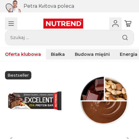
Połączenie trzech aktywnych składników
ZMB do zakupu powyżej 440 zł
Szukaj ...
Oferta klubowa
Białka
Budowa mięśni
Energia
Bestseller