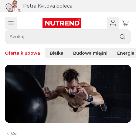
Petra Kvitova poleca
Szukaj ...
Oferta klubowa
Białka
Budowa mięśni
Energia
Cel