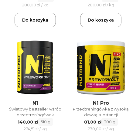
280,00 zł / kg
280,00 zł / kg
Do koszyka
Do koszyka
N1
N1 Pro
Światowy bestseller wśród
Przedtreningówka z wysoką
przedtreningówek
dawką substancji
140,00 zł
81,00 zł
510 g
300 g
274,51 zł / kg
270,00 zł / kg