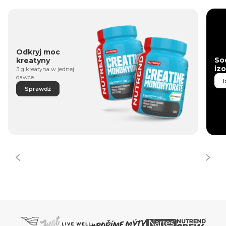
Odkryj moc
So
kreatyny
iz
3 g kreatyna w jednej
dawce.
I
Sprawdź