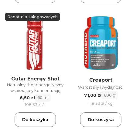
Rabat dla zalogowanych
Gutar Energy Shot
Creaport
Naturalny shot energetyczny
Wzrost siły i wydajności
wspierający koncentrację
71,00 zł
600 g
6,50 zł
60 ml
118,33 zł / kg
108,33 zł / l
Do koszyka
Do koszyka