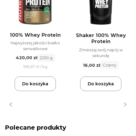
100% Whey Protein
Shaker 100% Whey
Protein
Najwyższej jakości białko
serwatkowe
Zmieszaj swój napój w
sekundę
420,00 zł
2250 g
16,00 zł
Czarny
186,67 zł / kg
Do koszyka
Do koszyka
Polecane produkty