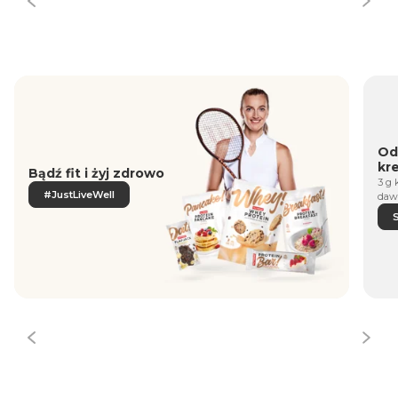
Od
kr
Bądź fit i żyj zdrowo
3 g 
#JustLiveWell
daw