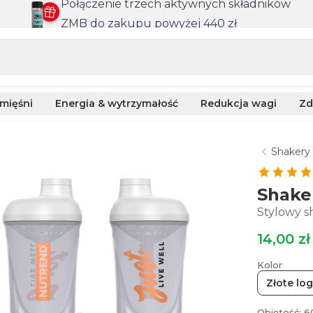
Połączenie trzech aktywnych składników
ZMB do zakupu powyżej 440 zł
mięśni
Energia & wytrzymałość
Redukcja wagi
Zd
Shakery
Shaker
Stylowy s
14,00 zł
Kolor
Złote lo
Objętość: 6