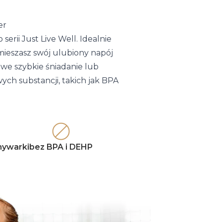
er
erii Just Live Well. Idealnie
ymieszasz swój ulubiony napój
we szybkie śniadanie lub
ych substancji, takich jak BPA
mywarki
bez BPA i DEHP