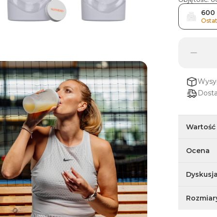
600
Ostat
Wysy
Dost
Wartość
Ocena
Dyskusj
Rozmiar