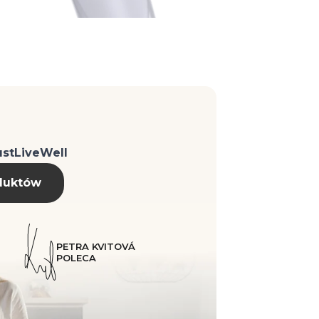
stLiveWell
duktów
PETRA KVITOVÁ
POLECA