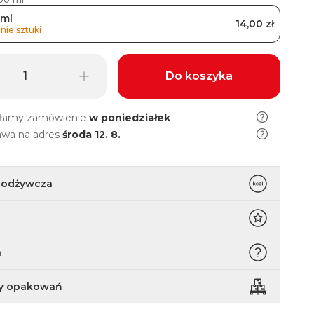
 ml
14,00 zł
nie sztuki
Do koszyka
łamy zamówienie
w poniedziałek
awa na adres
środa 12. 8.
 odżywcza
a
y opakowań