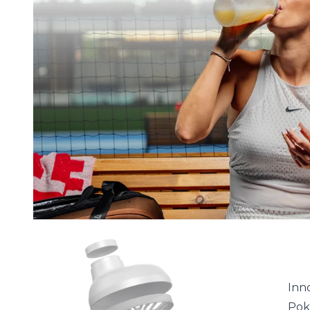
Inn
Pok