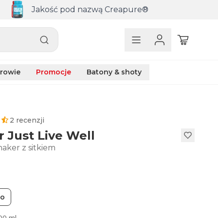
Jakość pod nazwą Creapure®
rowie
Promocje
Batony & shoty
2 recenzji
 Just Live Well
haker z sitkiem
go
00 ml