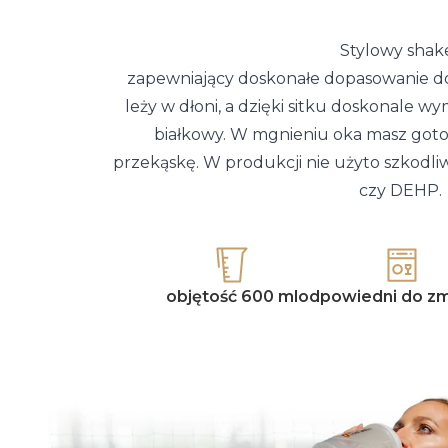
Stylowy shak
zapewniający doskonałe dopasowanie do s
leży w dłoni, a dzięki sitku doskonale w
białkowy. W mgnieniu oka masz goto
przekąskę. W produkcji nie użyto szkodliw
czy DEHP.
objętość 600 ml
odpowiedni do z