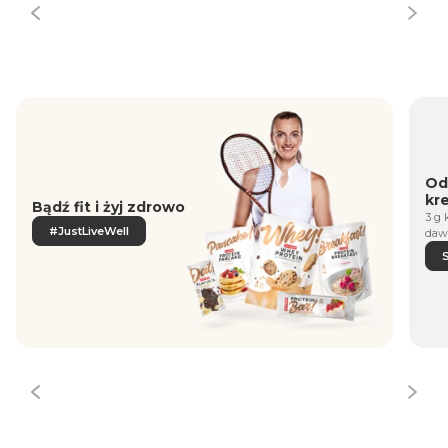
Od
kr
Bądź fit i żyj zdrowo
3 g 
#JustLiveWell
daw