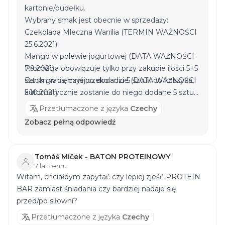
kartonie/pudełku.
Wybrany smak jest obecnie w sprzedaży:
Czekolada Mleczna Wanilia (TERMIN WAŻNOŚCI
25.6.2021)
Mango w polewie jogurtowej (DATA WAŻNOŚCI
7.9.2021)
Promocja obowiązuje tylko przy zakupie ilości 5+5
Banan w ciemnej czekoladzie (DATA WAŻNOŚCI
sztuk gratis, czyli po dodaniu 5 sztuk do koszyka,
5.10.2021)
automatycznie zostanie do niego dodane 5 sztuk
gratis o tym samym smaku. Z poważaniem
Przetłumaczone z języka
Czechy
Nutrend.
Zobacz pełną odpowiedź
Tomáš Míček - BATON PROTEINOWY
7 lat temu
Witam, chciałbym zapytać czy lepiej zjeść PROTEIN
BAR zamiast śniadania czy bardziej nadaje się
przed/po siłowni?
Przetłumaczone z języka
Czechy