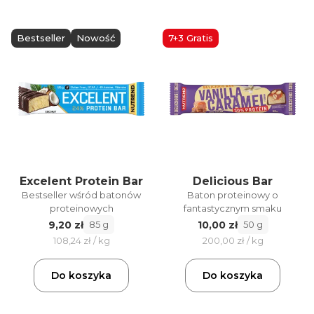
Bestseller
Nowość
7+3 Gratis
Excelent Protein Bar
Delicious Bar
Bestseller wśród batonów
Baton proteinowy o
proteinowych
fantastycznym smaku
9,20 zł
10,00 zł
85 g
50 g
108,24 zł / kg
200,00 zł / kg
Do koszyka
Do koszyka