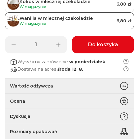
Kokos w mlecznej czekoladzie
6,80 zł
W magazynie
Wanilia w mlecznej czekoladzie
6,80 zł
W magazynie
Migdały w gorzkiej czekoladzie
6,80 zł
W magazynie
Do koszyka
Czekolada w gorzkiej czekoladzie
6,80 zł
W magazynie
Wysyłamy zamówienie
w poniedziałek
Banan w gorzkiej czekoladzie
Dostawa na adres
środa 12. 8.
6,80 zł
Ostatnie sztuki
Mango w polewie jogurtowej
Wartość odżywcza
6,80 zł
W magazynie
Ocena
Truskawka w polewie jogurtowej
6,80 zł
W magazynie
Dyskusja
Rozmiary opakowań