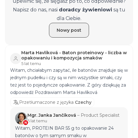
upewnić się, że sięgasz po to, co odpowiednie?
Napisz do nas, nasi
doradcy żywieniowi
są tu
dla Ciebie.
Nowy post
Marta Havlíková - Baton proteinowy - liczba w
opakowaniu i kompozycja smaków
5 lat temu
Witam, chciałabym zapytać, ile batonów znajduje się w
jednym pudełku i czy są w nim wszystkie smaki, czy
też jest to pojedyncze opakowanie. Z góry dziękuję za
odpowiedź Pozdrawiam Marta Havlíková
Przetłumaczone z języka
Czechy
Mgr. Janka Jančíková
–
Product Specialist
5 lat temu
N
Witam, PROTEIN BAR 55 g to opakowanie 24
batonów o tym samym smaku w