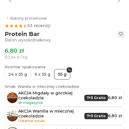
Batony proteinowe
53 recenzji
Protein Bar
Baton wysokobiałkowy
6,80 zł
123,64 zł / kg
Rozmiar opakowania
%
24 x 55 g
6 x 55 g
55 g
Smak: Wanilia w mlecznej czekoladzie
AKCJA Migdały w gorzkiej
6,80 zł
czekoladzie
7+3 Gratis
W magazynie
AKCJA Wanilia w mlecznej
6,80 zł
czekoladzie
7+3 Gratis
Ostatnie sztuki