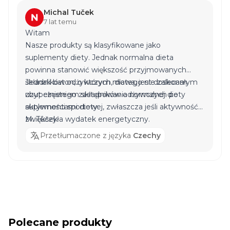
Michal Tuček
7 lat temu
Witam
Nasze produkty są klasyfikowane jako
suplementy diety. Jednak normalna dieta
powinna stanowić większość przyjmowanych
składników odżywczych, dlatego nie zalecam
Jednak baton, o którym mowa, jest doskonałym
zbyt częstego zastępowania normalnej diety
uzupełnieniem składników odżywczych po
suplementami diety.
aktywności sportowej, zwłaszcza jeśli aktywność
zwiększyła wydatek energetyczny.
M. Tůček
Przetłumaczone z języka
Czechy
Polecane produkty