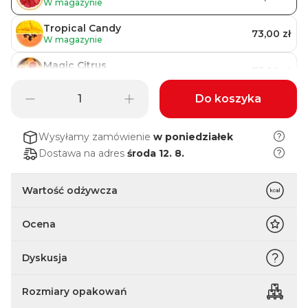
W magazynie
Tropical Candy
73,00 zł
W magazynie
Magic Citrus
73,00 zł
W magazynie
Do koszyka
Grejpfrut
73,00 zł
W magazynie
Wysyłamy zamówienie
w poniedziałek
Dostawa na adres
środa 12. 8.
Wartość odżywcza
Ocena
Dyskusja
Rozmiary opakowań