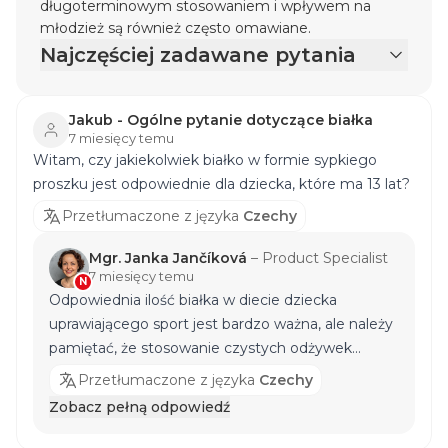
długoterminowym stosowaniem i wpływem na
młodzież są również często omawiane.
Najczęściej zadawane pytania
Jakub - Ogólne pytanie dotyczące białka
7 miesięcy temu
Witam, czy jakiekolwiek białko w formie sypkiego
proszku jest odpowiednie dla dziecka, które ma 13 lat?
Przetłumaczone z języka
Czechy
Mgr. Janka Jančíková
–
Product Specialist
7 miesięcy temu
N
Odpowiednia ilość białka w diecie dziecka
uprawiającego sport jest bardzo ważna, ale należy
pamiętać, że stosowanie czystych odżywek
białkowych o wysokim stężeniu białka może z
Przetłumaczone z języka
Czechy
łatwością kilkakrotnie przekroczyć zalecane
Zobacz pełną odpowiedź
spożycie białka, co nie jest pożądane! W takich
przypadkach, jak odmowa dziecka spożywania