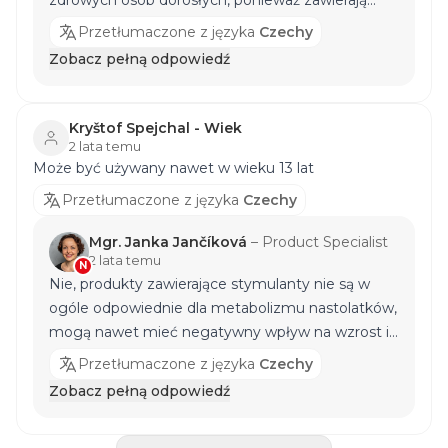
tiaminy, ekstrakt pieprzu czarnego (95% piperyny)
kombinację kilku substancji aktywnych o działaniu
- Bioperine®.
Przetłumaczone z języka
Czechy
pobudzającym i termogenicznym - generalnie nie
Zobacz pełną odpowiedź
są wskazane dla osób z nadciśnieniem (nawet
skrajnie niskim), wrzodami żołądka (zawierają np.
ekstrakt z papryki) itp. Najlepiej skonsultować się z
Kryštof Spejchal - Wiek
przeszkolonym doradcą, a w przypadku
2 lata temu
Może być używany nawet w wieku 13 lat
jakichkolwiek problemów - z lekarzem, aby ustalić,
czy stosowanie jest odpowiednie. Z poważaniem,
Przetłumaczone z języka
Czechy
Mgr. Janka Jančíková
Mgr. Janka Jančíková
–
Product Specialist
2 lata temu
N
Nie, produkty zawierające stymulanty nie są w
ogóle odpowiednie dla metabolizmu nastolatków,
mogą nawet mieć negatywny wpływ na wzrost i
pracę nerek. W celu uzupełnienia energii przed i
Przetłumaczone z języka
Czechy
po treningu polecam [ISODRINX]
Zobacz pełną odpowiedź
(https://www.nutrend.pl/produkt/isodrinx-
117/1000-g-gorzka-cytryna "napój sportowy dla