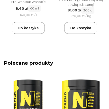
Pre-workout w shocie
dawką substancji
8,40 zł
60 ml
81,00 zł
300 g
140,00 zł / l
270,00 zł / kg
Do koszyka
Do koszyka
Polecane produkty