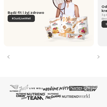
Od
kr
Bądź fit i żyj zdrowo
3 g 
#JustLiveWell
daw