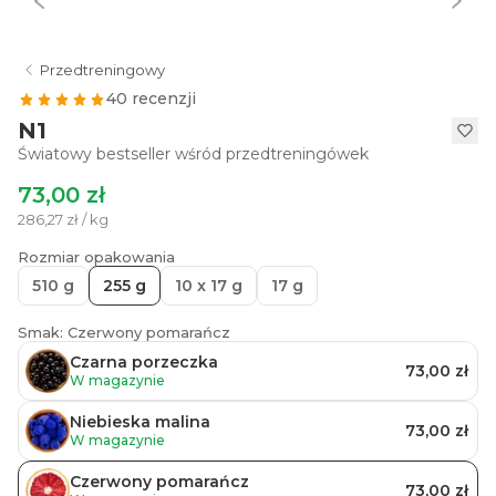
Przedtreningowy
40 recenzji
N1
Światowy bestseller wśród przedtreningówek
73,00 zł
286,27 zł / kg
Rozmiar opakowania
510 g
255 g
10 x 17 g
17 g
Smak: Czerwony pomarańcz
Czarna porzeczka
73,00 zł
W magazynie
Niebieska malina
73,00 zł
W magazynie
Czerwony pomarańcz
73,00 zł