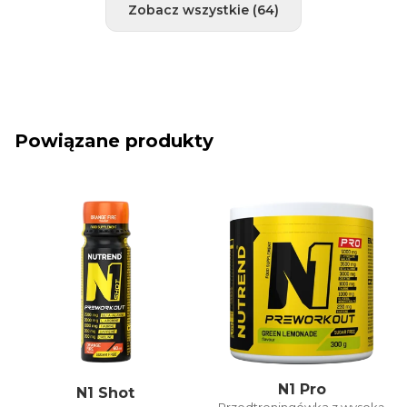
wymagających aktywności"). Pozdrawiam Mgr.
Zobacz wszystkie (64)
Janka Jančíková
Powiązane produkty
N1 Pro
N1 Shot
Przedtreningówka z wysoką