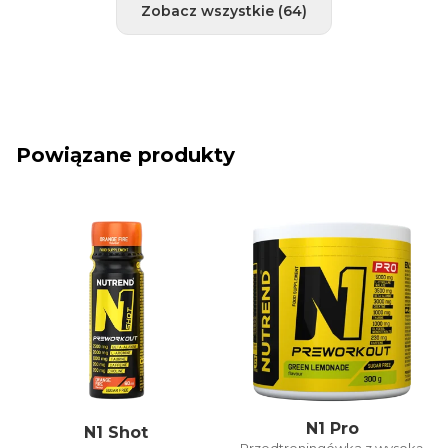
wymagających aktywności"). Pozdrawiam Mgr.
Zobacz wszystkie (64)
Janka Jančíková
Powiązane produkty
N1 Pro
N1 Shot
Przedtreningówka z wysoką