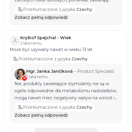
tiaminy, ekstrakt pieprzu czarnego (95% piperyny)
kombinację kilku substancji aktywnych o działaniu
- Bioperine®.
Przetłumaczone z języka
Czechy
pobudzającym i termogenicznym - generalnie nie
Zobacz pełną odpowiedź
są wskazane dla osób z nadciśnieniem (nawet
skrajnie niskim), wrzodami żołądka (zawierają np.
ekstrakt z papryki) itp. Najlepiej skonsultować się z
Kryštof Spejchal - Wiek
przeszkolonym doradcą, a w przypadku
2 lata temu
Może być używany nawet w wieku 13 lat
jakichkolwiek problemów - z lekarzem, aby ustalić,
czy stosowanie jest odpowiednie. Z poważaniem,
Przetłumaczone z języka
Czechy
Mgr. Janka Jančíková
Mgr. Janka Jančíková
–
Product Specialist
2 lata temu
N
Nie, produkty zawierające stymulanty nie są w
ogóle odpowiednie dla metabolizmu nastolatków,
mogą nawet mieć negatywny wpływ na wzrost i
pracę nerek. W celu uzupełnienia energii przed i
Przetłumaczone z języka
Czechy
po treningu polecam [ISODRINX]
Zobacz pełną odpowiedź
(https://www.nutrend.pl/produkt/isodrinx-
117/1000-g-gorzka-cytryna "napój sportowy dla