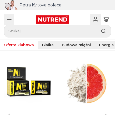
Połączenie
tova poleca
ZMB do za
Szukaj ...
Oferta klubowa
Białka
Budowa mięśni
Energia