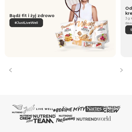
Od
kr
Bądź fit i żyj zdrowo
3 g 
#JustLiveWell
daw