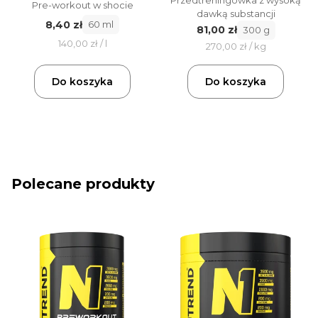
Pre-workout w shocie
dawką substancji
8,40 zł
60 ml
81,00 zł
300 g
140,00 zł / l
270,00 zł / kg
Do koszyka
Do koszyka
Polecane produkty