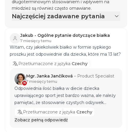
długoterminowym stosowaniem i wpływem na
młodzież są również często omawiane.
Najczęściej zadawane pytania
Jakub - Ogólne pytanie dotyczące białka
7 miesięcy temu
Witam, czy jakiekolwiek białko w formie sypkiego
proszku jest odpowiednie dla dziecka, które ma 13 lat?
Przetłumaczone z języka
Czechy
Mgr. Janka Jančíková
–
Product Specialist
7 miesięcy temu
N
Odpowiednia ilość białka w diecie dziecka
uprawiającego sport jest bardzo ważna, ale należy
pamiętać, że stosowanie czystych odżywek
białkowych o wysokim stężeniu białka może z
Przetłumaczone z języka
Czechy
łatwością kilkakrotnie przekroczyć zalecane
Zobacz pełną odpowiedź
spożycie białka, co nie jest pożądane! W takich
przypadkach, jak odmowa dziecka spożywania