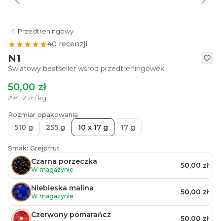
Przedtreningowy
40 recenzji
N1
Światowy bestseller wśród przedtreningówek
50,00 zł
294,12 zł / kg
Rozmiar opakowania
510 g
255 g
10 x 17 g
17 g
Smak: Grejpfrut
Czarna porzeczka
50,00 zł
W magazynie
Niebieska malina
50,00 zł
W magazynie
Czerwony pomarańcz
50,00 zł