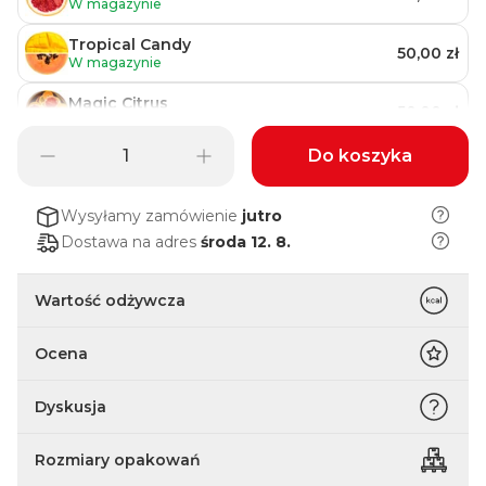
W magazynie
Tropical Candy
50,00 zł
W magazynie
Magic Citrus
50,00 zł
W magazynie
Do koszyka
Grejpfrut
50,00 zł
W magazynie
Wysyłamy zamówienie
jutro
Dostawa na adres
środa 12. 8.
Wartość odżywcza
Ocena
Dyskusja
Rozmiary opakowań