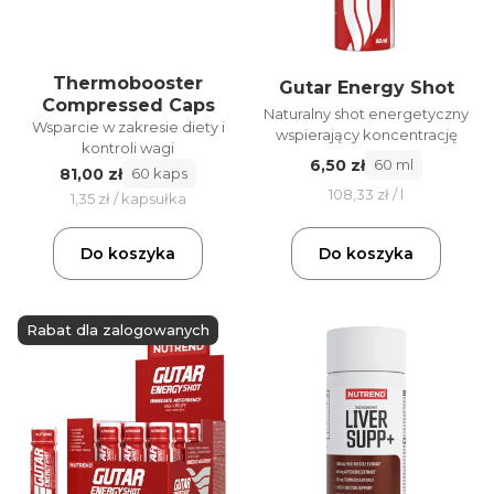
Thermobooster
Gutar Energy Shot
Compressed Caps
Naturalny shot energetyczny
Wsparcie w zakresie diety i
wspierający koncentrację
kontroli wagi
6,50 zł
60 ml
81,00 zł
60 kaps
108,33 zł / l
1,35 zł / kapsułka
Do koszyka
Do koszyka
Rabat dla zalogowanych