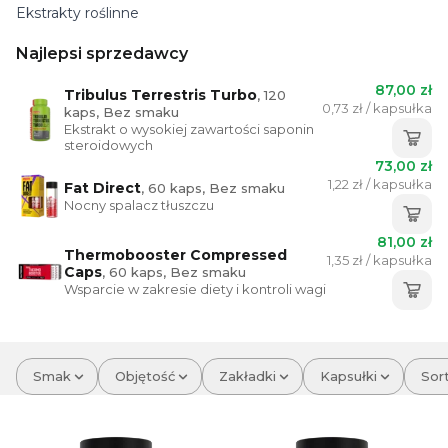
Ekstrakty roślinne
Najlepsi sprzedawcy
87,00 zł
Tribulus Terrestris Turbo
, 120
0,73 zł / kapsułka
kaps, Bez smaku
Ekstrakt o wysokiej zawartości saponin
steroidowych
73,00 zł
1,22 zł / kapsułka
Fat Direct
, 60 kaps, Bez smaku
Nocny spalacz tłuszczu
81,00 zł
Thermobooster Compressed
1,35 zł / kapsułka
Caps
, 60 kaps, Bez smaku
Wsparcie w zakresie diety i kontroli wagi
Smak
Objętość
Zakładki
Kapsułki
Sort