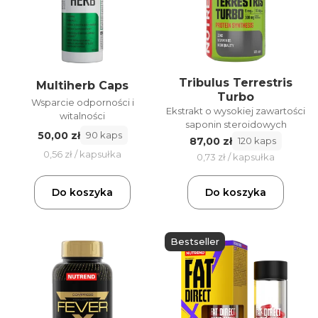
Tribulus Terrestris
Multiherb Caps
Turbo
Wsparcie odporności i
Ekstrakt o wysokiej zawartości
witalności
saponin steroidowych
50,00 zł
90 kaps
87,00 zł
120 kaps
0,56 zł / kapsułka
0,73 zł / kapsułka
Do koszyka
Do koszyka
Bestseller