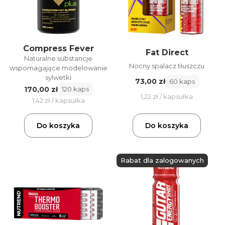
Compress Fever
Fat Direct
Naturalne substancje
Nocny spalacz tłuszczu
wspomagające modelowanie
sylwetki
73,00 zł
60 kaps
170,00 zł
120 kaps
1,22 zł / kapsułka
1,42 zł / kapsułka
Do koszyka
Do koszyka
Rabat dla zalogowanych