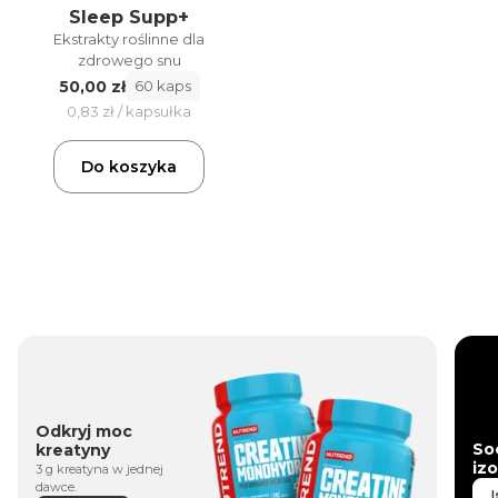
Sleep Supp+
Ekstrakty roślinne dla
zdrowego snu
50,00 zł
60 kaps
0,83 zł / kapsułka
Do koszyka
Odkryj moc
So
kreatyny
iz
3 g kreatyna w jednej
dawce.
I